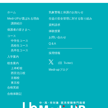
ホーム
気象警報と休講のお知らせ
Medi-UPが選ばれる理由
生徒の安全管理に対する取り組み
講師紹介
資料請求
保護者の皆さまへ
体験授業
コース
お問い合わせ
中学生コース
Q & A
高校生コース
高卒生コース
採用情報
入学案内
校舎案内
上本町校
Medi-upブログ
西宮北口校
京都校
東京校
合格実績
合格体験記