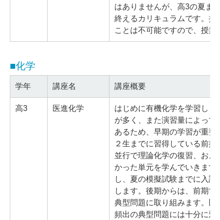
はありませんが、高3の夏ま
終えるカリキュラムです。授
ことは不可能ですので、授業
■化学
学年
講座名
講座概要
高3
医進化学
はじめに有機化学を学習しま
が多く、また演習量によって
あるため、早期の学習が重要
２生までに習得している前提
並行で理論化学の復習、およ
かった単元を学んでいきます
し、夏の模擬試験までに入試
します。後期からは、前期で
典型問題に取り組みます。医
頻出の典型問題には十分に対