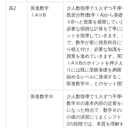
高2
医進数学
少人数指導で１人ずつ手厚い
ⅠAⅡB
既習分野(数学ⅠA)から基礎
ⅡBへと授業を展開していき
必要な煩雑な計算を丁寧に計
ントを指導していきます。来
で、数学が更に得意科目にす
り植え付け、必要な知識を補
授業を進めていきます。実際
ⅠAⅡBのポイントを押さえて
りには既に受験基礎を網羅し
組めるレベルに達成すること
医進数学Ⅲ」とのセット授講
医進数学Ⅲ
少人数指導で１人ずつ手厚い
数学Ⅲの基本内容の定着を目
になった時点で、数学Ⅲの基
の後の演習にうまくシフトす
2の段階では、本質を理解す