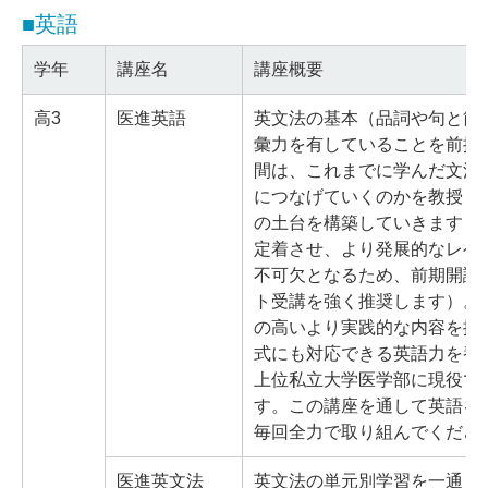
■英語
学年
講座名
講座概要
高3
医進英語
英文法の基本（品詞や句と節
彙力を有していることを前提
間は、これまでに学んだ文法
につなげていくのかを教授し
の土台を構築していきます（
定着させ、より発展的なレベ
不可欠となるため、前期開講
ト受講を強く推奨します）。
の高いより実践的な内容を扱
式にも対応できる英語力を養
上位私立大学医学部に現役で
す。この講座を通して英語を
毎回全力で取り組んでくださ
医進英文法
英文法の単元別学習を一通り