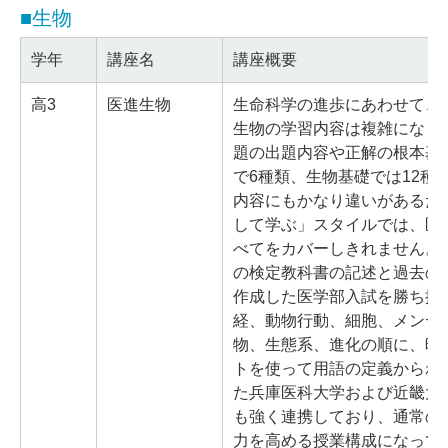
■生物
学年
講座名
講座概要
高3
医進生物
生命科学の進歩にあわせて、
生物の学習内容は複雑になり
題の出題内容や正解の根本基
で6種類、生物基礎では12種
内容にもかなり違いがあるた
して学ぶ」スタイルでは、医
べてをカバーしきれません。
の検定教科書の記述と過去の
作成した医学部入試を勝ち抜
経、動物行動、細胞、メンデ
物、生態系、進化の順に、暗
トを使って用語の定義からわ
た兵庫医科大学および近畿大
も強く連携しており、通常の
力を高める授業構成になって