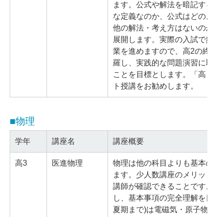
ます。公式や解法を暗記する
な定義なのか、公式はどのよ
他の解法・考え方はないのか
展開します。実際の入試で頻
業を進めますので、高2の終
羅し、実践的な問題演習に取
ことを目標とします。「高２
ト授講をお勧めします。
■物理
学年
講座名
講座概要
高3
医進物理
物理は他の科目よりも基本の
ます。少人数講座のメリット
講師が確認できることです。
し、基本事項の完全理解を目指
夏期まで)は電磁気・原子物