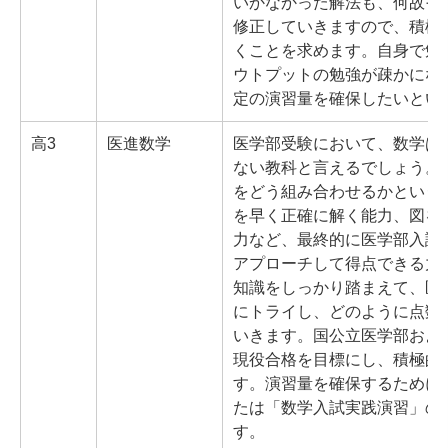
いかなかった解法も、何故そ
修正していきますので、積極
くことを求めます。自身で勉
ウトプットの勉強が疎かにな
定の演習量を確保したいとい
高3
医進数学
医学部受験において、数学は
ない教科と言えるでしょう。
をどう組み合わせるかという
を早く正確に解く能力、図を
力など、最終的に医学部入試
アプローチして得点できる力
知識をしっかり踏まえて、医
にトライし、どのように点数
いきます。国公立医学部およ
現役合格を目標にし、積極的
す。演習量を確保するために
たは「数学入試実践演習」の
す。