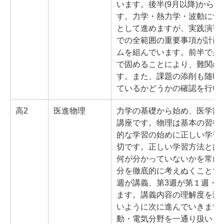
います。後半(9月以降)から
す。力学・熱力学・波動につ
として進めますが、実践演習
での全範囲の重要事項が計画
ムを組んでいます。前半で身
で固めることにより、難関の
す。また、課題の添削も随時
ているかどうかの確認を行い
高2
医進物理
力学の基礎から始め、医学部
講座です。物理は基本の習得
的な学習の始めに正しい学習
切です。正しい学習方法とは
何が分かっていないかを常に
分を徹底的に考えぬくことで
週が講義、第3週が第１週・
ます。講義内容の理解度を演
いように次に進んでいきます
動・電気分野を一通り扱いま