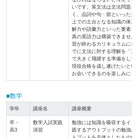
いです。英文法は文法問題を
く、品詞や句・節といった英
上での土台となる知識の体系
解力や語彙力といった要素を
真の英語力は構築できません
習が終わるカリキュラムにな
でに文法に対する理解を「正
で大きく飛躍する準備をして
現役合格を成し遂げたいとい
お会いできるのを楽しみにし
■数学
学年
講座名
講座概要
卒・
数学入試実践
勉強には知識を吸収するイン
高3
演習
践するアウトプットの勉強が
トプットを主体としたものに