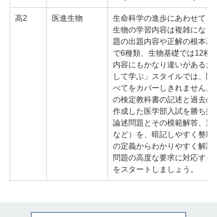
高2
医進生物
生命科学の進歩にあわせて、
生物の学習内容は複雑になり
題の出題内容や正解の根本基
で6種類、生物基礎では12種
内容にもかなり違いがあるた
して学ぶ」スタイルでは、医
べてをカバーしきれません。
の検定教科書の記述と過去の
作成した医学部入試を勝ち抜
論述問題とその模範解答、重
など）を、暗記しやすく整理
の定義からわかりやすく解説
問題の高度な要求に対応する
をスタートしましょう。