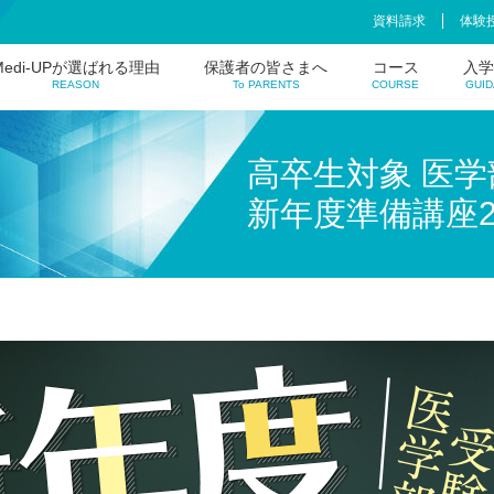
資料請求
体験
P
Medi-UPが選ばれる理由
保護者の皆さまへ
コース
入学
REASON
To PARENTS
COURSE
GUID
中学生コース
高校生コース
高卒生コース
高卒生対象 医学
新年度準備講座2