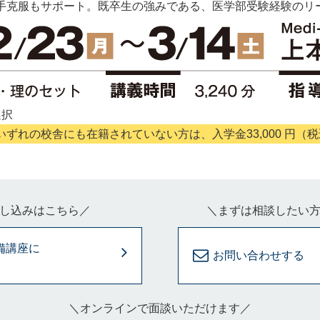
手克服もサポート。既卒生の強みである、医学部受験経験のリ
選択
ずれの校舎にも在籍されていない方は、入学金33,000 円（
し込みはこちら／
＼まずは相談したい
備講座に
お問い合わせする
＼オンラインで面談いただけます／