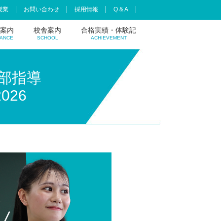
授業
お問い合わせ
採用情報
Q & A
案内
校舎案内
合格実績・体験記
ANCE
SCHOOL
ACHIEVEMENT
上本町校
西宮北口校
京都校
東京校
合格実績
推薦合格実績
合格体験記
部指導
026